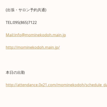
(出張・サロン予約共通)
TEL:095(865)7122
Mail:info@mominekodoh.main.jp
http://mominekodoh.main.jp/
本日の出勤
http://attendance.0x21.com/mominekodoh/schedule_da