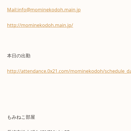
Mail:info@mominekodoh.main.jp
http://mominekodoh.main.jp/
本日の出勤
http://attendance.0x21.com/mominekodoh/schedule_da
もみねこ部屋