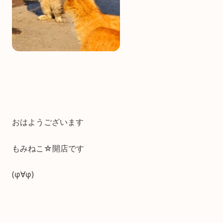
おはようございます
もみねこ☆開店です
(φ∀φ)