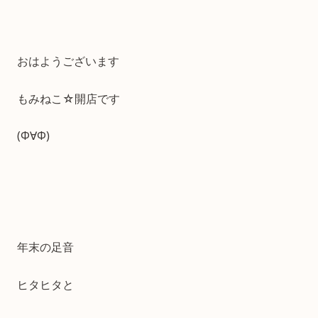
おはようございます
もみねこ☆開店です
(Φ∀Φ)
年末の足音
ヒタヒタと