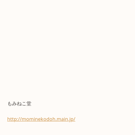
もみねこ堂
http://mominekodoh.main.jp/