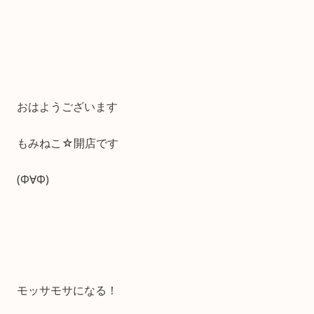
おはようございます
もみねこ☆開店です
(Φ∀Φ)
モッサモサになる！