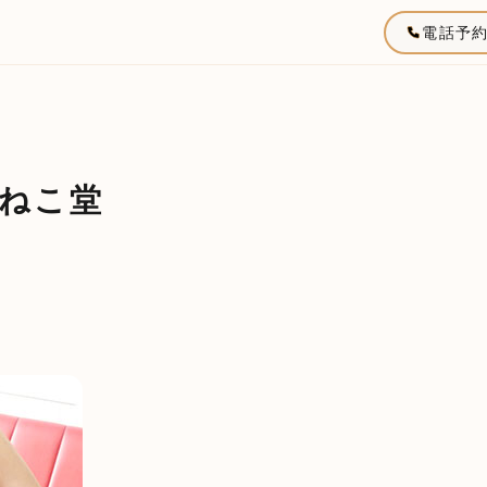
電話予
ねこ堂