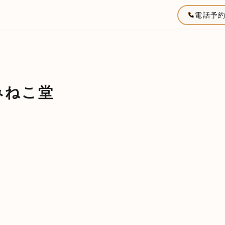
電話予
みねこ堂