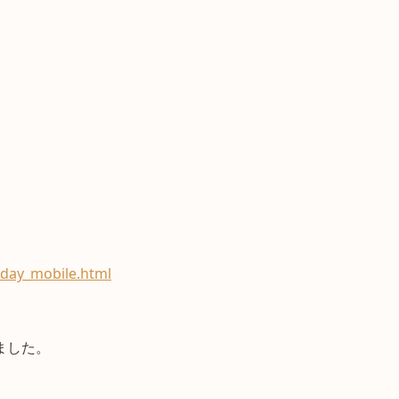
day_mobile.html
ました。
。