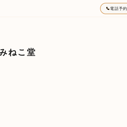
電話予
みねこ堂