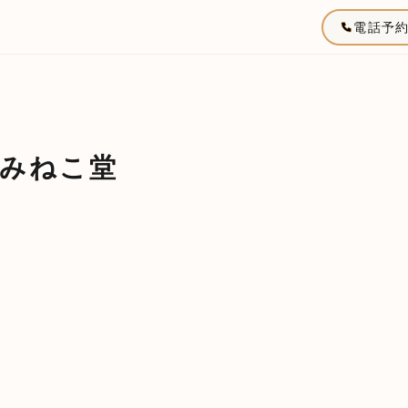
電話予
みねこ堂