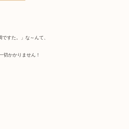
調ですた。」な～んて、
、一切かかりません！