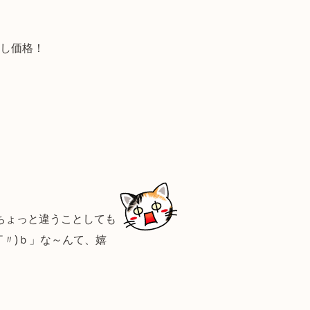
試し価格！
ちょっと違うことしても
￣〃)ｂ」な～んて、嬉