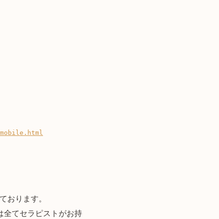
mobile.html
なっております。
は全てセラピストがお持