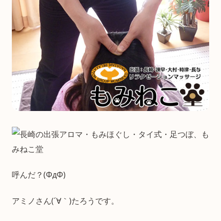
呼んだ？(ΦдΦ)
アミノさん(´∀｀)たろうです。