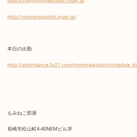
Mail:info@mominekodoh.main.jp
http://mominekodoh.main.jp/
本日の出勤
http://attendance.0x21.com/mominekodoh/schedule_da
もみねこ部屋
長崎市松山町4-40NEMビル3F