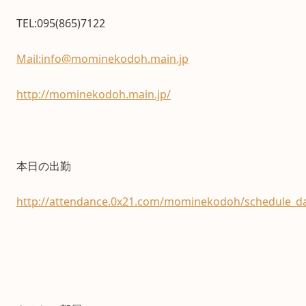
TEL:095(865)7122
Mail:info@mominekodoh.main.jp
http://mominekodoh.main.jp/
本日の出勤
http://attendance.0x21.com/mominekodoh/schedule_da