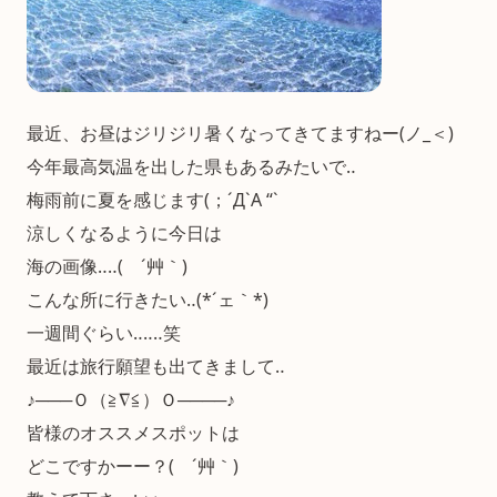
最近、お昼はジリジリ暑くなってきてますねー(ノ_＜)
今年最高気温を出した県もあるみたいで‥
梅雨前に夏を感じます(；´Д`A “`
涼しくなるように今日は
海の画像‥‥( ´艸｀)
こんな所に行きたい‥(*´ェ｀*)
一週間ぐらい‥‥‥笑
最近は旅行願望も出てきまして‥
♪───Ｏ（≧∇≦）Ｏ────♪
皆様のオススメスポットは
どこですかーー？( ´艸｀)