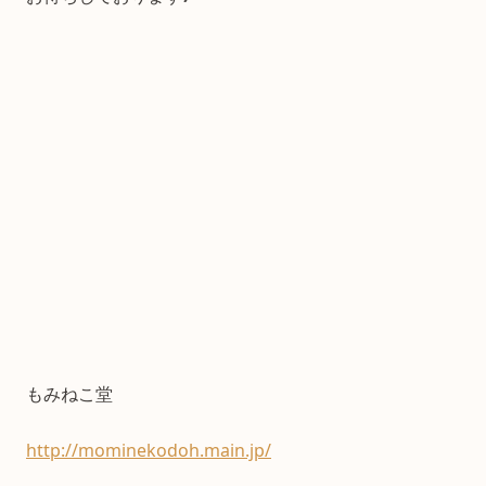
もみねこ堂
http://mominekodoh.main.jp/