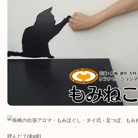
呼んだ？(ΦдΦ)