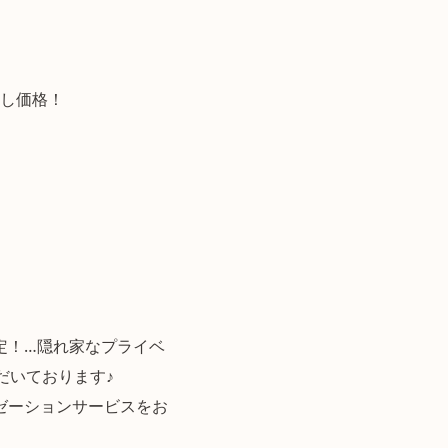
試し価格！
定！…隠れ家なプライベ
だいております♪
ゼーションサービスをお