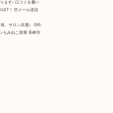
ります♪ 口コミを書い
on商品券GET！ 空メール送信
 （出張、サロン共通） 095-
ートサロンもみねこ部屋 長崎市