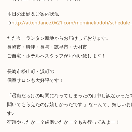
本日の出勤＆ご案内状況
→
http://attendance.0x21.com/mominekodoh/schedule_
ただ今、ランタン新地からお届けしております。
長崎市・時津・長与・諫早市・大村市
ご自宅・ホテルへスタッフがお伺い致します！
長崎市松山町・浜町の
個室サロンも大好評です！
「愚痴だらけの時間になってしまったのは申し訳なかったで
聞いてもらえたのは嬉しかったです 」な～んて、嬉しいお
す♪
宿題やったかー？歯磨いたかー？もみ行ってみよー！