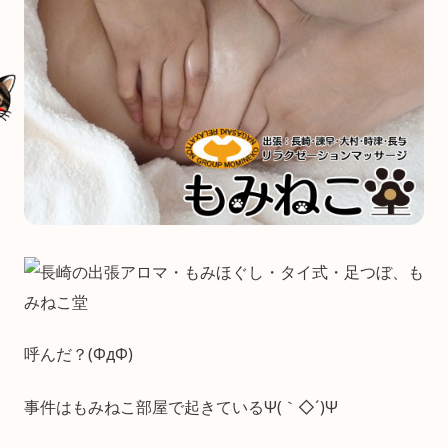
呼んだ？(ΦдΦ)
事件はもみねこ部屋で起きているΨ(｀◇´)Ψ