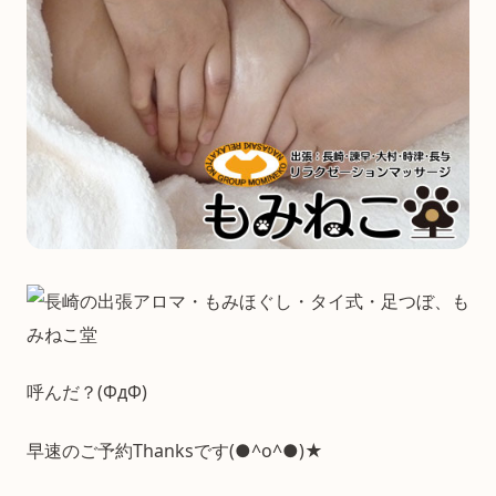
呼んだ？(ΦдΦ)
早速のご予約Thanksです(●^o^●)★