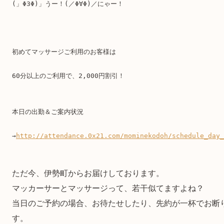
(」ΦЗΦ)」うー！(／Φ∀Φ)／にゃー！
初めてマッサージご利用のお客様は
60分以上のご利用で、2,000円割引！
本日の出勤＆ご案内状況
→
http://attendance.0x21.com/mominekodoh/schedule_day_
ただ今、伊勢町からお届けしております。
マッカーサーとマッサージって、若干似てますよね？
当日のご予約の場合、お待たせしたり、先約が一杯でお断
す。