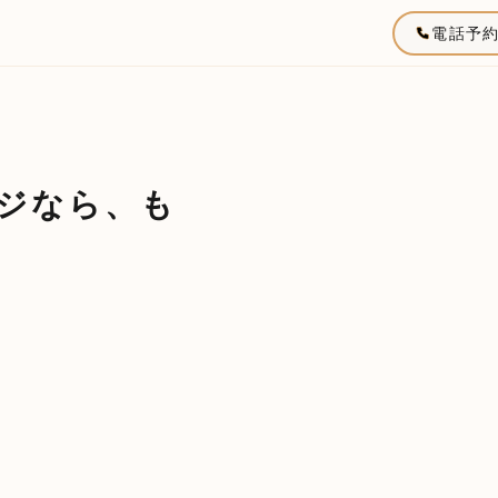
電話予
ジなら、も