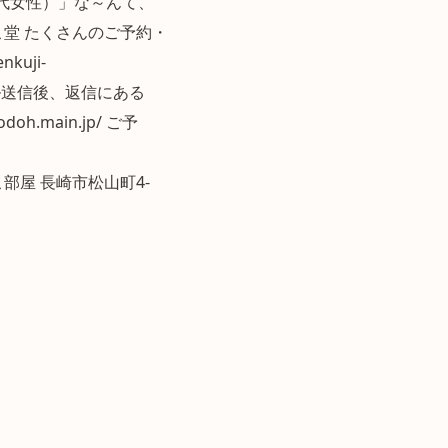
代女性）」な～んて、
こ堂 たくさんのご予約・
uji-
空メール送信後、返信にある
h.main.jp/ ご予
ねこ部屋 長崎市松山町4-