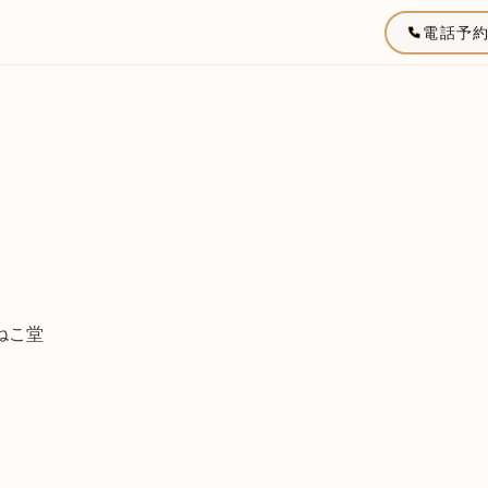
電話予
)